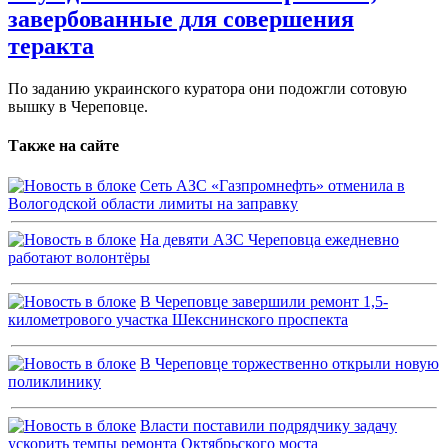
завербованные для совершения
теракта
По заданию украинского куратора они подожгли сотовую
вышку в Череповце.
Также на сайте
Сеть АЗС «Газпромнефть» отменила в
Вологодской области лимиты на заправку
На девяти АЗС Череповца ежедневно
работают волонтёры
В Череповце завершили ремонт 1,5-
километрового участка Шекснинского проспекта
В Череповце торжественно открыли новую
поликлинику
Власти поставили подрядчику задачу
ускорить темпы ремонта Октябрьского моста