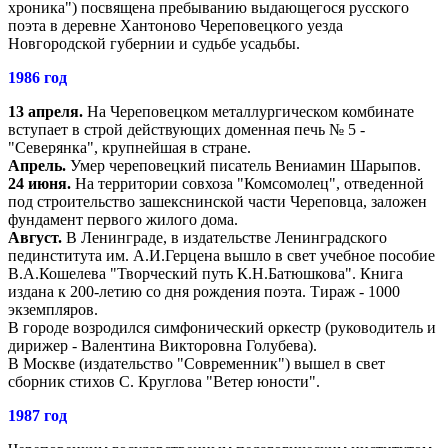
хроника") посвящена пребыванию выдающегося русского
поэта в деревне Хантоново Череповецкого уезда
Новгородской губернии и судьбе усадьбы.
1986 год
13 апреля.
На Череповецком металлургическом комбинате
вступает в строй действующих доменная печь № 5 -
"Северянка", крупнейшая в стране.
Апрель.
Умер череповецкий писатель Вениамин Шарыпов.
24 июня.
На территории совхоза "Комсомолец", отведенной
под строительство зашекснинской части Череповца, заложен
фундамент первого жилого дома.
Август.
В Ленинграде, в издательстве Ленинградского
пединститута им. А.И.Герцена вышло в свет учебное пособие
В.А.Кошелева "Творческий путь К.Н.Батюшкова". Книга
издана к 200-летию со дня рождения поэта. Тираж - 1000
экземпляров.
В городе возродился симфонический оркестр (руководитель и
дирижер - Валентина Викторовна Голубева).
В Москве (издательство "Современник") вышел в свет
сборник стихов С. Круглова "Ветер юности".
1987 год