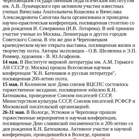
Череповецким государственным педагогическим институтом
им. А.В. Луначарского при активном участии известных
ученых Вячеслава Анатольевича Кошелева и Вячеслава
Александровича Сапогова была организована и проведена
научно-практическая конференция, посвященная столетию со
дня рождения И. Северянина (И.В. Лотарева). В ней приняли
участие ученые из Москвы, Ленинграда и других городов
Советского Союза. В эти же дни в Череповецком
краеведческом музее открыта выставка, посвященная жизни и
творчеству поэта. Авторы экспозиции - О.В. Шеляпина и Э.П.
Риммер, художник - В. Ю.Агафонов.
14 мая.
В Институте мировой литературы им. А.М. Горького
АН СССР (г. Москва) прошла Всесоюзная научная
конференция "К.Н. Батюшков и русская литература",
посвященная 200-летию поэта.
15 мая.
В Колонном зале Дома союзов ВЦСПС состоялось
торжественное заседание, посвященное юбилею К.Н.
Батюшкова, проведенное Союзом писателей СССР,
Министерством культуры СССР, Союзом писателей РСФСР и
Московской писательской организацией.
26-31 мая.
В Вологде, Устюжне и Череповце прошли
торжественные мероприятия и научная конференция,
посвященные Дню славянской письменности и 200-летию со
дня рождения К.Н. Батюшкова. Активное участие в научной
конференции, проводившейся в Вологде, приняли