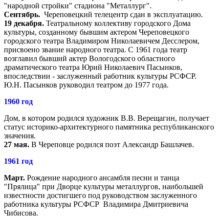
"народной стройки" стадиона "Металлург".
Сентябрь.
Череповецкий телецентр сдан в эксплуатацию.
19 декабря.
Театральному коллективу городского Дома
культуры, созданному бывшим актером Череповецкого
городского театра Владимиром Николаевичем Десслером,
присвоено звание народного театра. С 1961 года театр
возглавил бывший актер Вологодского областного
драматического театра Юрий Николаевич Пасынков,
впоследствии - заслуженный работник культуры РСФСР.
Ю.Н. Пасынков руководил театром до 1977 года.
1960 год
Дом, в котором родился художник В.В. Верещагин, получает
статус историко-архитектурного памятника республиканского
значения.
27 мая.
В Череповце родился поэт Александр Башлачев.
1961 год
Март.
Рождение народного ансамбля песни и танца
"Прялица" при Дворце культуры металлургов, наибольшей
известности достигшего под руководством заслуженного
работника культуры РСФСР Владимира Дмитриевича
Чибисова.