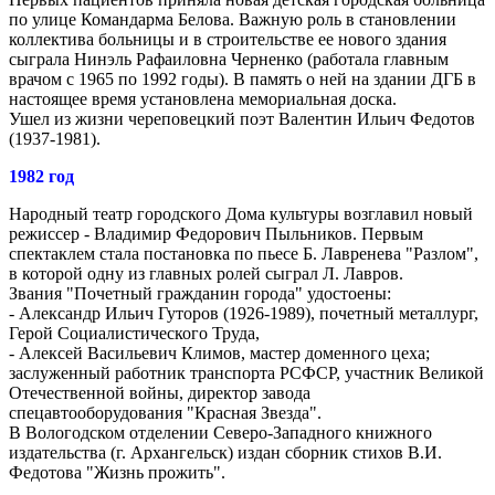
по улице Командарма Белова. Важную роль в становлении
коллектива больницы и в строительстве ее нового здания
сыграла Нинэль Рафаиловна Черненко (работала главным
врачом с 1965 по 1992 годы). В память о ней на здании ДГБ в
настоящее время установлена мемориальная доска.
Ушел из жизни череповецкий поэт Валентин Ильич Федотов
(1937-1981).
1982 год
Народный театр городского Дома культуры возглавил новый
режиссер - Владимир Федорович Пыльников. Первым
спектаклем стала постановка по пьесе Б. Лавренева "Разлом",
в которой одну из главных ролей сыграл Л. Лавров.
Звания "Почетный гражданин города" удостоены:
- Александр Ильич Гуторов (1926-1989), почетный металлург,
Герой Социалистического Труда,
- Алексей Васильевич Климов, мастер доменного цеха;
заслуженный работник транспорта РСФСР, участник Великой
Отечественной войны, директор завода
спецавтооборудования "Красная Звезда".
В Вологодском отделении Северо-Западного книжного
издательства (г. Архангельск) издан сборник стихов В.И.
Федотова "Жизнь прожить".