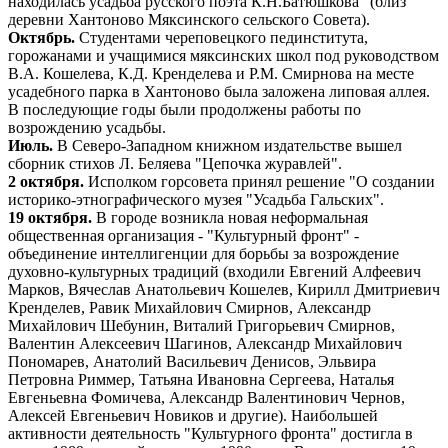
находилась усадьба русского поэта К.Н.Батюшкова" (близ
деревни Хантоново Мяксинского сельского Совета).
Октябрь.
Студентами череповецкого пединститута,
горожанами и учащимися мяксинских школ под руководством
В.А. Кошелева, К.Д. Кренделева и Р.М. Смирнова на месте
усадебного парка в Хантоново была заложена липовая аллея.
В последующие годы были продолжены работы по
возрождению усадьбы.
Июль.
В Северо-Западном книжном издательстве вышел
сборник стихов Л. Беляева "Цепочка журавлей".
2 октября.
Исполком горсовета принял решение "О создании
историко-этнографического музея "Усадьба Гальских".
19 октября.
В городе возникла новая неформальная
общественная организация - "Культурный фронт" -
объединение интеллигенции для борьбы за возрождение
духовно-культурных традиций (входили Евгений Алфеевич
Марков, Вячеслав Анатольевич Кошелев, Кирилл Дмитриевич
Кренделев, Равик Михайлович Смирнов, Александр
Михайлович Шебунин, Виталий Григорьевич Смирнов,
Валентин Алексеевич Шагинов, Александр Михайлович
Пономарев, Анатолий Васильевич Денисов, Эльвира
Петровна Риммер, Татьяна Ивановна Сергеева, Наталья
Евгеньевна Фомичева, Александр Валентинович Чернов,
Алексей Евгеньевич Новиков и другие). Наибольшей
активности деятельность "Культурного фронта" достигла в