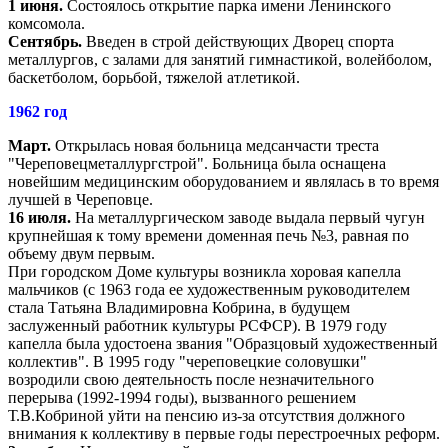
1 июня.
Состоялось открытие парка имени Ленинского
комсомола.
Сентябрь.
Введен в строй действующих Дворец спорта
металлургов, с залами для занятий гимнастикой, волейболом,
баскетболом, борьбой, тяжелой атлетикой.
1962 год
Март.
Открылась новая больница медсанчасти треста
"Череповецметаллургстрой". Больница была оснащена
новейшим медицинским оборудованием и являлась в то время
лучшей в Череповце.
16 июля.
На металлургическом заводе выдала первый чугун
крупнейшая к тому времени доменная печь №3, равная по
объему двум первым.
При городском Доме культуры возникла хоровая капелла
мальчиков (с 1963 года ее художественным руководителем
стала Татьяна Владимировна Кобрина, в будущем
заслуженный работник культуры РСФСР). В 1979 году
капелла была удостоена звания "Образцовый художественный
коллектив". В 1995 году "череповецкие соловушки"
возродили свою деятельность после незначительного
перерыва (1992-1994 годы), вызванного решением
Т.В.Кобриной уйти на пенсию из-за отсутствия должного
внимания к коллективу в первые годы перестроечных реформ.