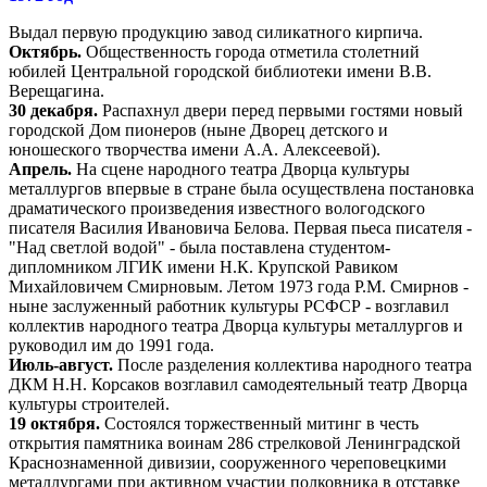
Выдал первую продукцию завод силикатного кирпича.
Октябрь.
Общественность города отметила столетний
юбилей Центральной городской библиотеки имени В.В.
Верещагина.
30 декабря.
Распахнул двери перед первыми гостями новый
городской Дом пионеров (ныне Дворец детского и
юношеского творчества имени А.А. Алексеевой).
Апрель.
На сцене народного театра Дворца культуры
металлургов впервые в стране была осуществлена постановка
драматического произведения известного вологодского
писателя Василия Ивановича Белова. Первая пьеса писателя -
"Над светлой водой" - была поставлена студентом-
дипломником ЛГИК имени Н.К. Крупской Равиком
Михайловичем Смирновым. Летом 1973 года Р.М. Смирнов -
ныне заслуженный работник культуры РСФСР - возглавил
коллектив народного театра Дворца культуры металлургов и
руководил им до 1991 года.
Июль-август.
После разделения коллектива народного театра
ДКМ Н.Н. Корсаков возглавил самодеятельный театр Дворца
культуры строителей.
19 октября.
Состоялся торжественный митинг в честь
открытия памятника воинам 286 стрелковой Ленинградской
Краснознаменной дивизии, сооруженного череповецкими
металлургами при активном участии полковника в отставке