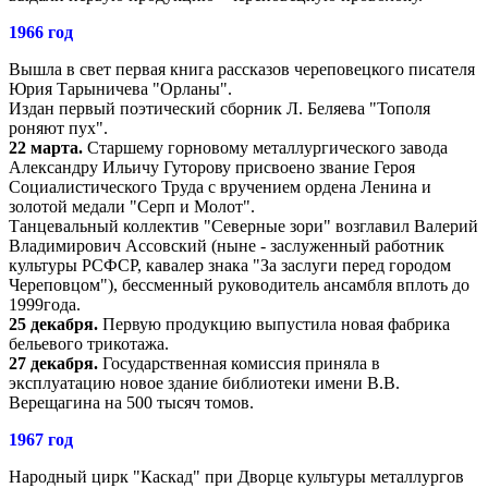
1966 год
Вышла в свет первая книга рассказов череповецкого писателя
Юрия Тарыничева "Орланы".
Издан первый поэтический сборник Л. Беляева "Тополя
роняют пух".
22 марта.
Старшему горновому металлургического завода
Александру Ильичу Гуторову присвоено звание Героя
Социалистического Труда с вручением ордена Ленина и
золотой медали "Серп и Молот".
Танцевальный коллектив "Северные зори" возглавил Валерий
Владимирович Ассовский (ныне - заслуженный работник
культуры РСФСР, кавалер знака "За заслуги перед городом
Череповцом"), бессменный руководитель ансамбля вплоть до
1999года.
25 декабря.
Первую продукцию выпустила новая фабрика
бельевого трикотажа.
27 декабря.
Государственная комиссия приняла в
эксплуатацию новое здание библиотеки имени В.В.
Верещагина на 500 тысяч томов.
1967 год
Народный цирк "Каскад" при Дворце культуры металлургов