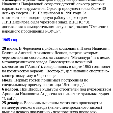
Ивановны Панфиловой создается детский оркестр русских
народных инструментов. Оркестр просуществовал более 30
лет - до смерти Л.И. Панфиловой в 1996 году. За
многолетнюю плодотворную работу с оркестром
Л.И.Панфилова была удостоена знака ВЦСПС "За
достижения в самодеятельном искусстве", звания "Отличник
народного просвещения РСФСР".
1965 год
28 июня.
В Череповец прибыли космонавты Павел Иванович
Беляев и Алексей Архипович Леонов, встреча которых
череповчанами состоялась на стадионе "Металлург" и в цехах
металлургического завода. Впоследствии позывной
космонавтов ("Алмаз"), совершивших в марте 1965 года полет
на космическом корабле "Восход-2", дал название спортивно-
концертному залу в Череповце.
Июль.
Первых гостей принимает построенная по
специальному проекту гостиница "Ленинград".
6 ноября.
При Дворце культуры строителей под руководством
Арнольда Ивановича Андреева возникает театральная студия
"СамИ".
25 декабря.
Волочильные станы метизного производства
металлургического завода (ныне сталепрокатного завода)
выдали первую продукцию - череповецкую проволоку.