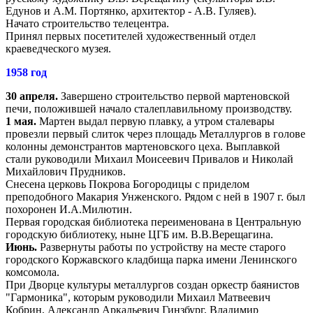
Едунов и А.М. Портянко, архитектор - А.В. Гуляев).
Начато строительство телецентра.
Принял первых посетителей художественный отдел
краеведческого музея.
1958 год
30 апреля.
Завершено строительство первой мартеновской
печи, положившей начало сталеплавильному производству.
1 мая.
Мартен выдал первую плавку, а утром сталевары
провезли первый слиток через площадь Металлургов в голове
колонны демонстрантов мартеновского цеха. Выплавкой
стали руководили Михаил Моисеевич Привалов и Николай
Михайлович Прудников.
Снесена церковь Покрова Богородицы с приделом
преподобного Макария Унженского. Рядом с ней в 1907 г. был
похоронен И.А.Милютин.
Первая городская библиотека переименована в Центральную
городскую библиотеку, ныне ЦГБ им. В.В.Верещагина.
Июнь.
Развернуты работы по устройству на месте старого
городского Коржавского кладбища парка имени Ленинского
комсомола.
При Дворце культуры металлургов создан оркестр баянистов
"Гармоника", которым руководили Михаил Матвеевич
Кобрин, Александр Аркадьевич Гинзбург, Владимир