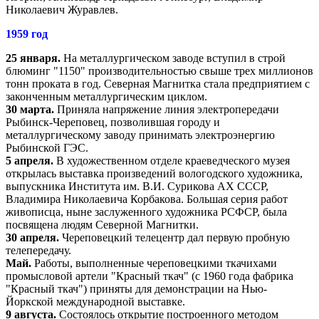
Николаевич Журавлев.
1959 год
25 января.
На металлургическом заводе вступил в строй
блюминг "1150" производительностью свыше трех миллионов
тонн проката в год. Северная Магнитка стала предприятием с
законченным металлургическим циклом.
30 марта.
Приняла напряжение линия электропередачи
Рыбинск-Череповец, позволившая городу и
металлургическому заводу принимать электроэнергию
Рыбинской ГЭС.
5 апреля.
В художественном отделе краеведческого музея
открылась выставка произведений вологодского художника,
выпускника Института им. В.И. Сурикова АХ СССР,
Владимира Николаевича Корбакова. Большая серия работ
живописца, ныне заслуженного художника РСФСР, была
посвящена людям Северной Магнитки.
30 апреля.
Череповецкий телецентр дал первую пробную
телепередачу.
Май.
Работы, выполненные череповецкими ткачихами
промысловой артели "Красный ткач" (с 1960 года фабрика
"Красный ткач") приняты для демонстрации на Нью-
Йоркской международной выставке.
9 августа.
Состоялось открытие построенного методом