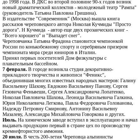
до 1998 года. В ДКС во второй половине 90-х годов возник
новый драматический коллектив - молодежный театр "Рампа"
(руководитель Татьяна Павловна Гришина).
В издательстве "Современник" (Москва) вышла книга
рассказов череповецкого автора Николая Кучмиды "Просто
дорога". Н Кучмида - автор еще двух прозаических книг -
"Всего хорошего" и "Выпадет снег".
Череповчанка Татьяна Фрадина становится чемпионкой
России по конькобежному спорту и серебряным призером
чемпионата мира среди юниоров в Италии.
Принял первых посетителей Дом физкультуры с
плавательным бассейном.
7 февраля.
В городе возникла студия декоративно-
прикладного творчества и живописи "Феникс",
объединившая многих известных народных мастеров: Галину
Васильевну Шахову, Евдокию Васильевну Панову, Сергея
Гезовича Феньвеши, Сергея Александровича Лопатенко,
Николая Павловича Шахова, Леонида Васильевича Галкина,
Юрия Николаевича Легкова, Павла Федоровича Голованова,
Надежду Петровну Смирнову, Антонину Васильевну
Мазалеву, Александра Михайловича Говоркова и других.
Июль.
На химическом заводе вступил в эксплуатацию и начал
выдавать продукцию первый в стране цех по производству
кремнефтористого аммония.
20 июля.
В честь 200-летия Череповца альпинисты