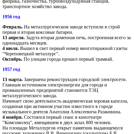
фабрика, газоочистка, турбовоздуходувная станция,
транспортное хозяйство завода.
1956 год
Февраль.
На металлургическом заводе вступили в строй
первая и вторая коксовые батареи.
13 апреля.
Задута вторая доменная печь, построенная всего за
одиннадцать месяцев.
4 июля.
Вышел в свет первый номер многотиражной газеты
"Череповецкий металлург".
Октябрь.
По улицам города прошел первый трамвай.
1957 год
13 марта.
Завершена реконструкция городской электросети.
Главным источником электроэнергии для города и
промышленных предприятий становится ТЭЦ
металлургического завода.
Начинает свою деятельность академическая хоровая капелла,
созданная при активном участии известного в городе
музыкального деятеля Анатолия Алексеевича Разживина.
4 ноября.
Состоялся первый сеанс в кинотеатре
"Комсомолец", вмещавшем в двух залах 800 человек.
На площади Металлургов открыт памятник выдающемуся
русскому художнику В.В. Верещагину (скульпторы Б.В.