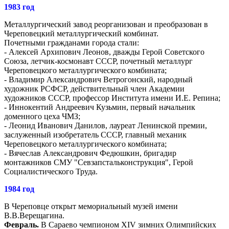
1983 год
Металлургический завод реорганизован и преобразован в
Череповецкий металлургический комбинат.
Почетными гражданами города стали:
- Алексей Архипович Леонов, дважды Герой Советского
Союза, летчик-космонавт СССР, почетный металлург
Череповецкого металлургического комбината;
- Владимир Александрович Ветрогонский, народный
художник РСФСР, действительный член Академии
художников СССР, профессор Института имени И.Е. Репина;
- Иннокентий Андреевич Кузьмин, первый начальник
доменного цеха ЧМЗ;
- Леонид Иванович Данилов, лауреат Ленинской премии,
заслуженный изобретатель СССР, главный механик
Череповецкого металлургического комбината;
- Вячеслав Александрович Федюшкин, бригадир
монтажников СМУ "Севзапстальконструкция", Герой
Социалистического Труда.
1984 год
В Череповце открыт мемориальный музей имени
В.В.Верещагина.
Февраль.
В Сараево чемпионом XIV зимних Олимпийских