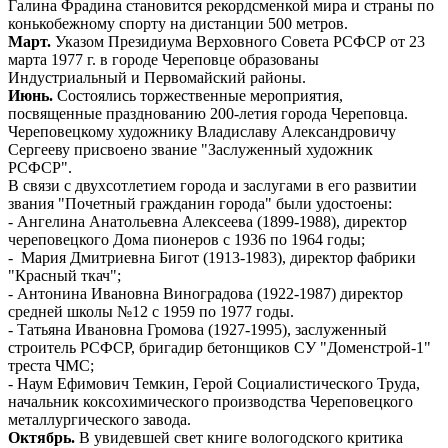
Галина Фрадина становится рекордсменкой мира и страны по
конькобежному спорту на дистанции 500 метров.
Март.
Указом Президиума Верховного Совета РСФСР от 23
марта 1977 г. в городе Череповце образованы
Индустриальный и Первомайский районы.
Июнь.
Состоялись торжественные мероприятия,
посвященные празднованию 200-летия города Череповца.
Череповецкому художнику Владиславу Александровичу
Сергееву присвоено звание "Заслуженный художник
РСФСР".
В связи с двухсотлетием города и заслугами в его развитии
звания "Почетный гражданин города" были удостоены:
- Ангелина Анатольевна Алексеева (1899-1988), директор
череповецкого Дома пионеров с 1936 по 1964 годы;
- Мария Дмитриевна Бигот (1913-1983), директор фабрики
"Красный ткач";
- Антонина Ивановна Виноградова (1922-1987) директор
средней школы №12 с 1959 по 1977 годы.
- Татьяна Ивановна Громова (1927-1995), заслуженный
строитель РСФСР, бригадир бетонщиков СУ "Доменстрой-1"
треста ЧМС;
- Наум Ефимович Темкин, Герой Социалистического Труда,
начальник коксохимического производства Череповецкого
металлургического завода.
Октябрь.
В увидевшей свет книге вологодского критика