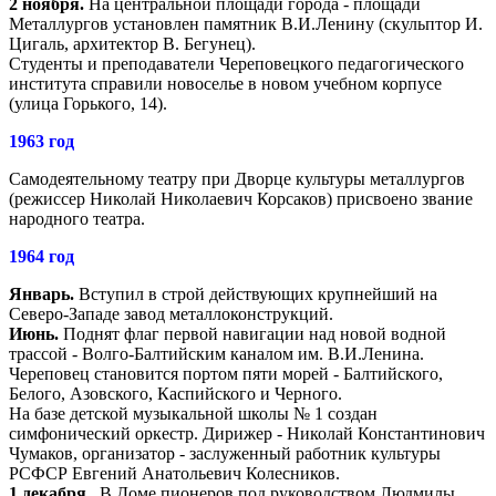
2 ноября.
На центральной площади города - площади
Металлургов установлен памятник В.И.Ленину (скульптор И.
Цигаль, архитектор В. Бегунец).
Студенты и преподаватели Череповецкого педагогического
института справили новоселье в новом учебном корпусе
(улица Горького, 14).
1963 год
Самодеятельному театру при Дворце культуры металлургов
(режиссер Николай Николаевич Корсаков) присвоено звание
народного театра.
1964 год
Январь.
Вступил в строй действующих крупнейший на
Северо-Западе завод металлоконструкций.
Июнь.
Поднят флаг первой навигации над новой водной
трассой - Волго-Балтийским каналом им. В.И.Ленина.
Череповец становится портом пяти морей - Балтийского,
Белого, Азовского, Каспийского и Черного.
На базе детской музыкальной школы № 1 создан
симфонический оркестр. Дирижер - Николай Константинович
Чумаков, организатор - заслуженный работник культуры
РСФСР Евгений Анатольевич Колесников.
1 декабря.
В Доме пионеров под руководством Людмилы