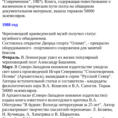
"Современник", 1987). Книга, содержащая повествование о
жизненном и творческом пути поэта на обширном
документальном материале, вышла тиражом 50000
экземпляров.
1988 год
Череповецкий краеведческий музей получил статус
музейного объединения.
Состоялось открытие Дворца спорта "Олимп", - прекрасно
оборудованного спортивного сооружения для занятий
боксом.
Февраль.
В Ленинграде ушел из жизни популярный
череповецкий поэт Александр Башлачев.
Март.
В Северо-Западном книжном издательстве увидела
свет книга произведений Игоря Северянина "Стихотворения.
Поэмы" (Архангельск), вышедшая в серии "Русский Север".
Авторы вступительной статьи и составители - кандидаты
филологических наук В.А. Кошелев и В.А. Сапогов. Тираж
50000 экземпляров.
В Архангельске (Северо-Западное книжное издательство)
издана книга известного вологодского критика В.А.
Оботурова "В буднях: Вологда литературная за 25 лет". Автор
рассматривает творчество писателей-череповчан: Л. Беляева,
Н. Кучмиды, А. Хачатряна и В. Шарыпова.