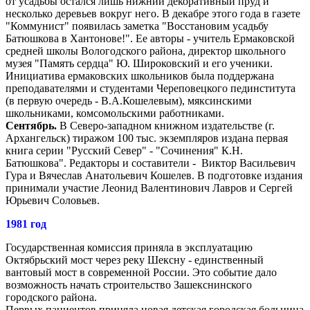
от усадьбы остался лишь нижний декоративный пруд и
несколько деревьев вокруг него. В декабре этого года в газете
"Коммунист" появилась заметка "Восстановим усадьбу
Батюшкова в Хантонове!". Ее авторы - учитель Ермаковской
средней школы Вологодского района, директор школьного
музея "Память сердца" Ю. Широковский и его ученики.
Инициатива ермаковских школьников была поддержана
преподавателями и студентами Череповецкого пединститута
(в первую очередь - В.А.Кошелевым), мяксинскими
школьниками, комсомольскими работниками.
Сентябрь.
В Северо-западном книжном издательстве (г.
Архангельск) тиражом 100 тыс. экземпляров издана первая
книга серии "Русский Север" - "Сочинения" К.Н.
Батюшкова". Редакторы и составители - Виктор Васильевич
Гура и Вячеслав Анатольевич Кошелев. В подготовке издания
принимали участие Леонид Валентинович Лавров и Сергей
Юрьевич Соловьев.
1981 год
Государственная комиссия приняла в эксплуатацию
Октябрьский мост через реку Шексну - единственный
вантовый мост в современной России. Это событие дало
возможность начать строительство Зашекснинского
городского района.
Первых пациентов приняла новая детская городская больница