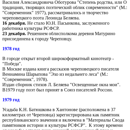
Василия Александровича Оботурова "Степень родства, или О
традициях, творящих поэтический облик современности" (М.:
"Современник" 1977), рассматривалось и творчество
череповецкого поэта Леонида Беляева.
16 декабря.
Не стало Ю.Н. Пасынкова, заслуженного
работника культуры РСФСР.
23 декабря.
Решением облисполкома деревня Матурино
присоединена к городу Череповцу.
1978 год
В городе открыт второй широкоформатный кинотеатр -
"Победа".
В Москве издана книга рассказов череповецкого писателя
Вениамина Шарыпова "Эхо из недальнего леса" (М.:
"Современник", 1978).
Издан сборник стихов Л. Беляева "Освещенные окна мои".
В1979 году поэт был принят в Союз писателей России.
1979 год
Усадьба К.Н. Батюшкова в Хантонове (расположена в 37
километрах от Череповца) зарегистрирована как памятник
республиканского значения и включена в "Материалы Свода
памятников истории и культуры РСФСР". К этому времени