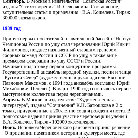
Сентябрь.
В Москве в издательстве "Советская Россия"
изданы "Стихотворения" И. Северянина. Составление,
вступительная статья и примечания - В.А. Кошелева. Тираж
300000 экземпляров.
1989 год
Принял первых посетителей плавательный бассейн "Нептун".
Чемпионом России по ушу стал череповчанин Юрий Ильич
Филимонов, позднее назначенный старшим тренером
сборных команд России и СССР по ушу, а также вице-
премьером федерации по ушу СССР и России.
Начинает подготовку первой концертной программы
Государственный ансамбль народной музыки, песни и танца
"Русский Север" (художественный руководитель Евгений
Павлович Максимов, с 1994 года ансамбль возглавил Юрий
Михайлович Цепелев). В марте 1990 года состоялось первое
выступление коллектива перед череповчанами.
Апрель.
В Москве, в издательстве "Художественная
литература", изданы "Сочинения" К.Н. Батюшкова в 2-х
томах, приуроченные к 200-летию со дня рождения поэта. В
подготовке издания принял участие череповецкий ученый
В.А. Кошелев. Тираж - 102000 экземпляров.
Июнь.
Исполком Череповецкого райсовета принял решение
"О признании памятником истории и культуры места, где