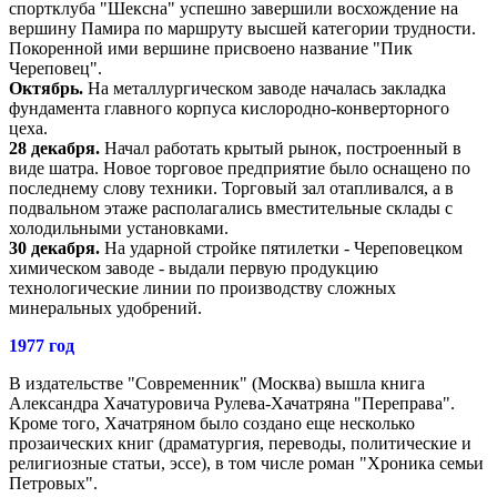
спортклуба "Шексна" успешно завершили восхождение на
вершину Памира по маршруту высшей категории трудности.
Покоренной ими вершине присвоено название "Пик
Череповец".
Октябрь.
На металлургическом заводе началась закладка
фундамента главного корпуса кислородно-конверторного
цеха.
28 декабря.
Начал работать крытый рынок, построенный в
виде шатра. Новое торговое предприятие было оснащено по
последнему слову техники. Торговый зал отапливался, а в
подвальном этаже располагались вместительные склады с
холодильными установками.
30 декабря.
На ударной стройке пятилетки - Череповецком
химическом заводе - выдали первую продукцию
технологические линии по производству сложных
минеральных удобрений.
1977 год
В издательстве "Современник" (Москва) вышла книга
Александра Хачатуровича Рулева-Хачатряна "Переправа".
Кроме того, Хачатряном было создано еще несколько
прозаических книг (драматургия, переводы, политические и
религиозные статьи, эссе), в том числе роман "Хроника семьи
Петровых".