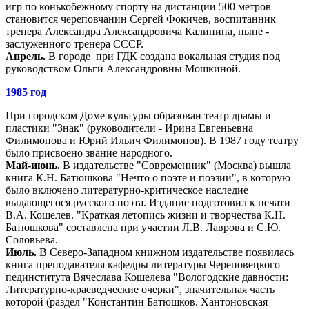
игр по конькобежному спорту на дистанции 500 метров
становится череповчанин Сергей Фокичев, воспитанник
тренера Александра Александровича Калинина, ныне -
заслуженного тренера СССР.
Апрель.
В городе при ГДК создана вокальная студия под
руководством Ольги Александровны Мошкиной.
1985 год
При городском Доме культуры образован театр драмы и
пластики "Знак" (руководители - Ирина Евгеньевна
Филимонова и Юрий Ильич Филимонов). В 1987 году театру
было присвоено звание народного.
Май-июнь.
В издательстве "Современник" (Москва) вышла
книга К.Н. Батюшкова "Нечто о поэте и поэзии", в которую
было включено литературно-критическое наследие
выдающегося русского поэта. Издание подготовил к печати
В.А. Кошелев. "Краткая летопись жизни и творчества К.Н.
Батюшкова" составлена при участии Л.В. Лаврова и С.Ю.
Соловьева.
Июль.
В Северо-Западном книжном издательстве появилась
книга преподавателя кафедры литературы Череповецкого
пединститута Вячеслава Кошелева "Вологодские давности:
Литературно-краеведческие очерки", значительная часть
которой (раздел "Константин Батюшков. Хантоновская