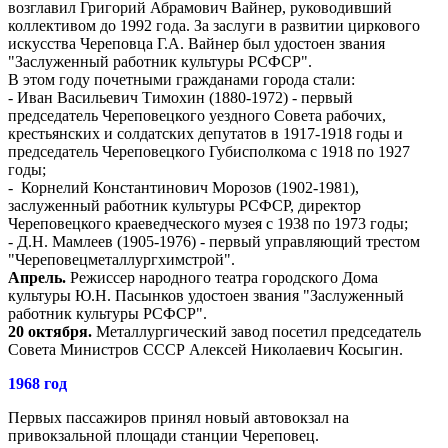
возглавил Григорий Абрамович Вайнер, руководивший
коллективом до 1992 года. За заслуги в развитии циркового
искусства Череповца Г.А. Вайнер был удостоен звания
"Заслуженный работник культуры РСФСР".
В этом году почетными гражданами города стали:
- Иван Васильевич Тимохин (1880-1972) - первый
председатель Череповецкого уездного Совета рабочих,
крестьянских и солдатских депутатов в 1917-1918 годы и
председатель Череповецкого Губисполкома с 1918 по 1927
годы;
- Корнелий Константинович Морозов (1902-1981),
заслуженный работник культуры РСФСР, директор
Череповецкого краеведческого музея с 1938 по 1973 годы;
- Д.Н. Мамлеев (1905-1976) - первый управляющий трестом
"Череповецметаллургхимстрой".
Апрель.
Режиссер народного театра городского Дома
культуры Ю.Н. Пасынков удостоен звания "Заслуженный
работник культуры РСФСР".
20 октября.
Металлургический завод посетил председатель
Совета Министров СССР Алексей Николаевич Косыгин.
1968 год
Первых пассажиров принял новый автовокзал на
привокзальной площади станции Череповец.