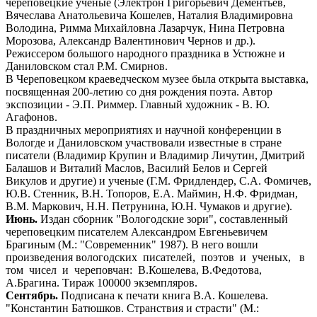
череповецкие ученые (Электрон Григорьевич Дементьев,
Вячеслава Анатольевича Кошелев, Наталия Владимировна
Володина, Римма Михайловна Лазарчук, Нина Петровна
Морозова, Александр Валентинович Чернов и др.).
Режиссером большого народного праздника в Устюжне и
Даниловском стал Р.М. Смирнов.
В Череповецком краеведческом музее была открыта выставка,
посвященная 200-летию со дня рождения поэта. Автор
экспозиции - Э.П. Риммер. Главный художник - В. Ю.
Агафонов.
В праздничных мероприятиях и научной конференции в
Вологде и Даниловском участвовали известные в стране
писатели (Владимир Крупин и Владимир Личутин, Дмитрий
Балашов и Виталий Маслов, Василий Белов и Сергей
Викулов и другие) и ученые (Г.М. Фридлендер, С.А. Фомичев,
Ю.В. Стенник, В.Н. Топоров, Е.А. Маймин, Н.Ф. Фридман,
В.М. Маркович, Н.Н. Петрунина, Ю.Н. Чумаков и другие).
Июнь.
Издан сборник "Вологодские зори", составленный
череповецким писателем Александром Евгеньевичем
Брагиным (М.: "Современник" 1987). В него вошли
произведения вологодских писателей, поэтов и ученых, в
том чисел и череповчан: В.Кошелева, В.Федотова,
А.Брагина. Тираж 100000 экземпляров.
Сентябрь.
Подписана к печати книга В.А. Кошелева.
"Константин Батюшков. Странствия и страсти" (М.: