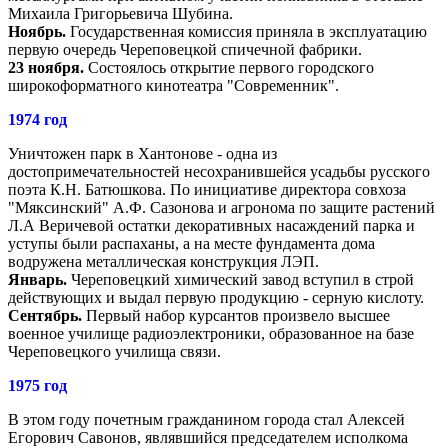
Михаила Григорьевича Шубина.
Ноябрь.
Государственная комиссия приняла в эксплуатацию
первую очередь Череповецкой спичечной фабрики.
23 ноября.
Состоялось открытие первого городского
широкоформатного кинотеатра "Современник".
1974 год
Уничтожен парк в Хантонове - одна из
достопримечательностей несохранившейся усадьбы русского
поэта К.Н. Батюшкова. По инициативе директора совхоза
"Мяксинский" А.Ф. Сазонова и агронома по защите растений
Л.А Веричевой остатки декоративных насаждений парка и
уступы были распаханы, а на месте фундамента дома
водружена металлическая конструкция ЛЭП.
Январь.
Череповецкий химический завод вступил в строй
действующих и выдал первую продукцию - серную кислоту.
Сентябрь.
Первый набор курсантов произвело высшее
военное училище радиоэлектроники, образованное на базе
Череповецкого училища связи.
1975 год
В этом году почетным гражданином города стал Алексей
Егорович Савонов, являвшийся председателем исполкома