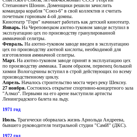
Степанович Шонин. Доменщики решили зачислить
командира корабля "Союз-6" в свой коллектив и считать
почетным горновым 4-ой домны.
Кинотеатр "Горн" начинает работать как детский кинотеатр.
Январь.
На Череповецком азотно-туковом заводе вступил в
эксплуатацию цех по производству гранулированной
аммиачной селитры.
Февраль.
На азотно-туковом заводе введен в эксплуатацию
цех по производству азотной кислоты, необходимой для
изготовления аммиачной селитры.
Март.
На азотно-туковом заводе принят в эксплуатацию цех
по производству аммиака. Таким образом, первенец большой
химии Вологодчины вступил в строй действующих по всему
производственному циклу.
Апрель.
Началось строительство моста через реку Шексну.
27 ноября.
Состоялось открытие спортивно-концертного зала
"Алмаз". Первыми на его арене выступили артисты
Ленинградского балета на льду.
1971 год
Июль.
Трагически оборвалась жизнь Арнольда Андреева,
бывшего руководителя театральной студии "СамИ" (ДКС).
1972 год