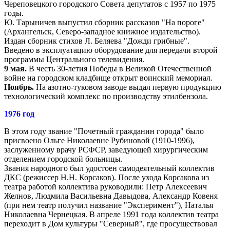
Череповецкого городского Совета депутатов с 1957 по 1975
годы.
Ю. Тарыничев выпустил сборник рассказов "На пороге"
(Архангельск, Северо-западное книжное издательство).
Издан сборник стихов Л. Беляева "Дожди грибные".
Введено в эксплуатацию оборудование для передачи второй
программы Центрального телевидения.
9 мая.
В честь 30-летия Победы в Великой Отечественной
войне на городском кладбище открыт воинский мемориал.
Ноябрь.
На азотно-туковом заводе выдал первую продукцию
технологический комплекс по производству этилбензола.
1976 год
В этом году звание "Почетный гражданин города" было
присвоено Ольге Николаевне Рубиновой (1910-1996),
заслуженному врачу РСФСР, заведующей хирургическим
отделением городской больницы.
Звания народного был удостоен самодеятельный коллектив
ДКС (режиссер Н.Н. Корсаков). После ухода Корсакова из
театра работой коллектива руководили: Петр Алексеевич
Желнов, Людмила Васильевна Давыдова, Александр Ковеня
(при нем театр получил название "Эксперимент"), Наталья
Николаевна Чернецкая. В апреле 1991 года коллектив театра
переходит в Дом культуры "Северный", где просуществовал