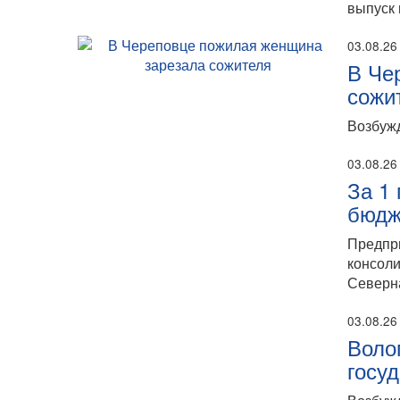
выпуск 
03.08.26
В Че
сожи
Возбужд
03.08.26
За 1
бюдж
Предпр
консоли
Северн
03.08.26
Воло
госу