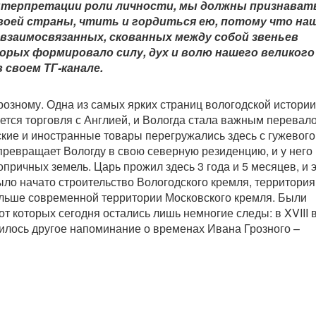
интерпретации роли личности, мы должны признават
воей страны, чтить и гордиться ею, потому что на
ь взаимосвязанных, скованных между собой звеньев
торых формировало силу, дух и волю нашего великого
 своем ТГ-канале.
розному. Одна из самых ярких страниц вологодской истории
ается торговля с Англией, и Вологда стала важным перева
ские и иностранные товары перегружались здесь с гужевого
 превращает Вологду в свою северную резиденцию, и у него
причных земель. Царь прожил здесь 3 года и 5 месяцев, и 
ыло начато строительство Вологодского кремля, территория
больше современной территории Московского кремля. Были
т которых сегодня остались лишь немногие следы: в XVIII 
илось другое напоминание о временах Ивана Грозного –