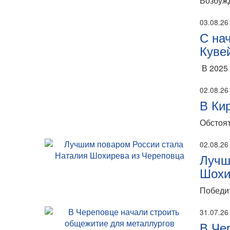
Возбужд
03.08.26
С на
Куве
В 2025 
02.08.26
В Ки
Обстоят
02.08.26
Лучш
Шохи
Победит
31.07.26
В Че