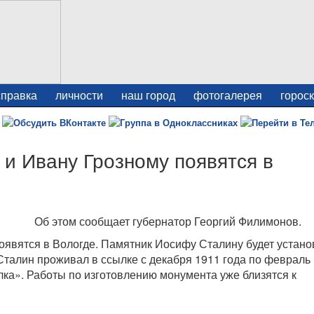
справка
личности
наш город
фотогалерея
горос
и Ивану Грозному появятся в
Об этом сообщает губернатор Георгий Филимонов.
явятся в Вологде. Памятник Иосифу Сталину будет устано
Сталин проживал в ссылке с декабря 1911 года по февраль
лка». Работы по изготовлению монумента уже близятся к