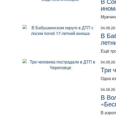
В Со
ином
Мужчина
04.08.26
В Ба
летн
Ещё тро
04.08.26
Три 
Одна из
04.08.26
В Во
«Бес
В аэро