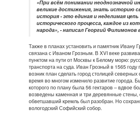
«При всём понимании неоднозначной 
великие достижения, знать историю с
история - это единая и неделимая цеп
исторического процесса, каждое из ко
народа», - написал Георгий Филимонов в
Также в планах установить и памятник Ивану Г
связана с Иваном Грозным. В XVI веке развив
пунктом на пути от Москвы к Белому морю: рус
транспорта на суда. Иван Грозный в 1565 году
возник план сделать город столицей северных о
время во многом изменило развитие города. Б
которого по плану была 56 гектаров – вдвое 
возведены каменная и три деревянные стены, о
обветшавший кремль был разобран. Но сохран
вологодский Софийский собор.