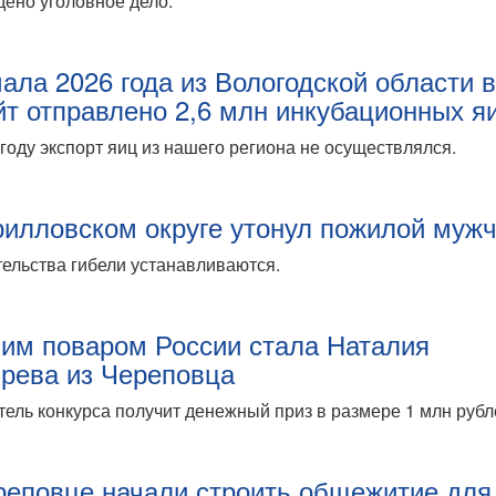
ено уголовное дело.
чала 2026 года из Вологодской области 
йт отправлено 2,6 млн инкубационных я
году экспорт яиц из нашего региона не осуществлялся.
рилловском округе утонул пожилой муж
ельства гибели устанавливаются.
им поваром России стала Наталия
рева из Череповца
ель конкурса получит денежный приз в размере 1 млн рубл
реповце начали строить общежитие для