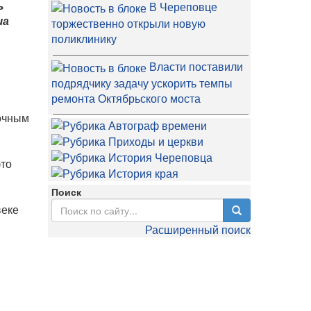
ь
В Череповце
ша
торжественно открыли новую
поликлинику
Власти поставили
подрядчику задачу ускорить темпы
ремонта Октябрьского моста
лочным
это
Поиск
веке
Расширенный поиск