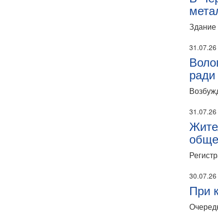
мета
Здание 
31.07.26
Воло
ради
Возбужд
31.07.26
Жите
обще
Регистр
30.07.26
При 
Очередн