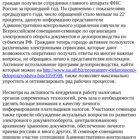
граждан получили сотрудники главного аппарата ФНС
России за прошедший год. По сравнению с показателями
предыдущего года, число обращений стало меньше на 22
процента, данную информацию представители
Административно-контрольного управления озвучили на
Всероссийском совещании-семинаре по организации
электронного оборота документов и делопроизводства по
субъектам РФ. Граждане теперь гораздо активнее пользуются
различными электронными сервисами, которые дают
возможность оперативно получать ответы на многие важные
вопросы, не обращаясь лично к представителям инспекции.
Активное использование программ делопроизводства, найти
которые можно на
http://www.ua.all.biz/programmy-elektronnogo-
deloproizvodstva-bgg1059598
, также позволяет максимально
упростить и оптимизировать ряд рабочих процессов.
Несмотря на активность внедрения в работу налоговых
органов современных технологий, речь шла о необходимости
уделять больше внимания и качеству личного
информирования плательщиков налогов. Участники семинара
также провели обсуждение актуальных вопросов по развитию
электронного документооборота, централизованному
архивному хранению документов, обеспечению личного
приема россиян и много других. В семинаре-совещании
приняли участие сотрудники Административно-контрольного