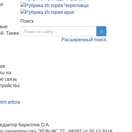
ых
Поиск
твие
й. Также
Расширенный поиск
кая
ты на
ю связь
стройства
едактор Кириллов О.А.
 свидетельства ЭЛ № ФС 77 - 68297 от 30.12.2016.