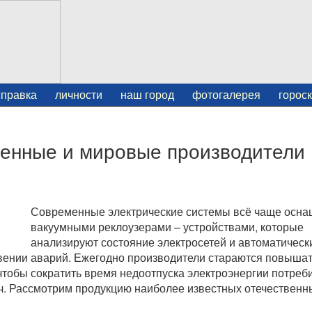
справка
личности
наш город
фотогалерея
горос
венные и мировые производители
Современные электрические системы всё чаще осн
вакуумными реклоузерами – устройствами, которые
анализируют состояние электросетей и автоматическ
вении аварий. Ежегодно производители стараются повыша
чтобы сократить время недоотпуска электроэнергии потреб
ч. Рассмотрим продукцию наиболее известных отечественн