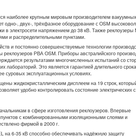
тся наиболее крупным мировым производителем вакуумны
ет одно-, двух-, трёхфазное оборудование с OSM высоково
ки в электросети напряжением до 38 кВ. Также реклоузеры
ями и распределительными пунктами.
ойств и постоянно совершенствуемые технологии производ
ты реклоузеров РВА OSM. Приборы австралийского произво
ерждается результатами многочисленных испытаний со сто
х лабораторий. Это является гарантией длительного срок
е суровых эксплуатационных условиях.
ены жидкокристаллическим дисплеем на 19 строк, которы
озволяет удобно контролировать состояние электрических с
начальникам в сфере изготовления реклоузеров. Впервые
 пунктов с комбинированными изоляционными слоями и
ствлено фирмой в 2000 г.
 на 6-35 кВ способно обеспечивать надёжную защиту