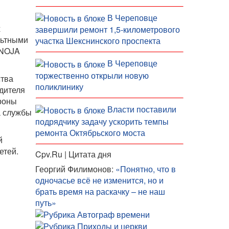
В Череповце
х
завершили ремонт 1,5-километрового
льтными
участка Шекснинского проспекта
 NOJA
В Череповце
торжественно открыли новую
ства
поликлинику
дителя
роны
Власти поставили
а службы
подрядчику задачу ускорить темпы
ремонта Октябрьского моста
й
етей.
Cpv.Ru | Цитата дня
Георгий Филимонов:
«Понятно, что в
одночасье всё не изменится, но и
брать время на раскачку – не наш
путь»