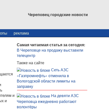
Череповец городские новости
копы
реклама
Самая читаемая статья за сегодня:
В Череповце на продажу выставили
телецентр
Также на сайте
Сеть АЗС
ащаются
«Газпромнефть» отменила в
Вологодской области лимиты на
и
заправку
ть
ителям и
На девяти АЗС
ых и
Череповца ежедневно работают
волонтёры