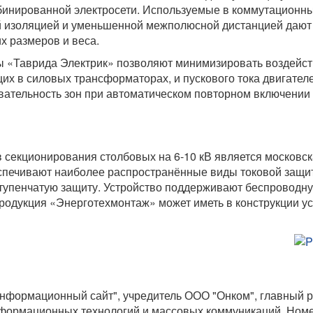
бинированной электросети. Используемые в коммутационн
й изоляцией и уменьшенной межполюсной дистанцией дают
х размеров и веса.
 «Таврида Электрик» позволяют минимизировать воздейс
х в силовых трансформаторах, и пускового тока двигателе
вательность зон при автоматическом повторном включении
 секционирования столбовых на 6-10 кВ является московс
спечивают наиболее распространённые виды токовой защи
тупенчатую защиту. Устройство поддерживают беспроводну
родукция «Энерготехмонтаж» может иметь в конструкции у
формационный сайт", учредитель ООО "Онком", главный р
формационных технологий и массовых коммуникаций. Номер