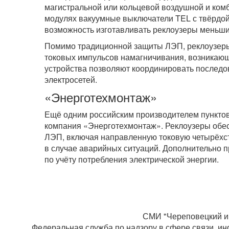
магистральной или кольцевой воздушной и ком
модулях вакуумные выключатели TEL с твёрдо
возможность изготавливать реклоузеры меньши
Помимо традиционной защиты ЛЭП, реклоузеры
токовых импульсов намагничивания, возникающи
устройства позволяют координировать последо
электросетей.
«Энерготехмонтаж»
Ещё одним российским производителем пунктов
компания «Энерготехмонтаж». Реклоузеры обе
ЛЭП, включая направленную токовую четырёхс
в случае аварийных ситуаций. Дополнительно п
по учёту потребления электрической энергии.
СМИ "Череповецкий ин
Федеральная служба по надзору в сфере связи, ин