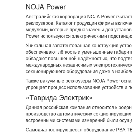
NOJA Power
Австралийская корпорация NOJA Power считае
реклоузеров. Каталог продукции фирмы включа
модулями, которые предназначены для установ
Power используются электрическими подстанци
Уникальная запатентованная конструкция устр
обеспечивают лёгкость и уменьшенные габари
обладают повышенной надёжностью, что подтв
международных независимых электротехнически
секционирующего оборудования даже в наиболе
Также вакуумные реклоузеры NOJA Power оснащ
упрощает процесс использования устройств и п
«Таврида Электрик»
Данная российская компания относится к родо
производство автоматических секционирующих
встроенными системами измерений были осуще
Самодиагностирующееся оборудование РВА TEL