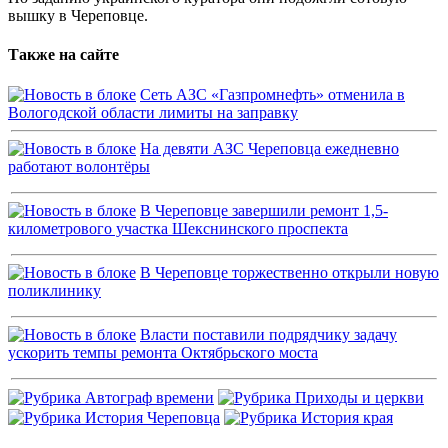
вышку в Череповце.
Также на сайте
Сеть АЗС «Газпромнефть» отменила в
Вологодской области лимиты на заправку
На девяти АЗС Череповца ежедневно
работают волонтёры
В Череповце завершили ремонт 1,5-
километрового участка Шекснинского проспекта
В Череповце торжественно открыли новую
поликлинику
Власти поставили подрядчику задачу
ускорить темпы ремонта Октябрьского моста