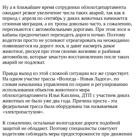
Ну а в ближайшее время сотрудники облохотдепартамента
ожидают резкое увеличение числа таких аварий, так как в
период с апреля по сентябрь у диких животных начинается
сезонная миграция, а их тропы довольно часто, к сожалению,
пересекаются с автомобильными дорогами. При этом лоси и
кабаны предпочитают переходить дороги ночью. Поэтому
водители просто не успевают отреагировать на неожиданно
появившегося на дороге лося, и давят насмерть дикое
животное, рискуя при этом своими жизнями и разбивая
автомобили, которые зачастую восстановлению после таких
аварий не подлежат.
Правда выход из этой сложной ситуации все же существует.
На одном участке трассы «Вологда - Новая Ладога», по
словам начальника управления по охране и регулированию
использования объектов животного мира
облохотдепартамента Ильи Каплина, ДТП с участием диких
животных не было уже два года. Причина проста - эта
федеральная трасса была оборудована так называемым
«электропастухом».
К сожалению, остальные вологодские дороги подобной
защитой не обладают. Поэтому специалисты советуют
водителям соблюдать меры предосторожности при движении