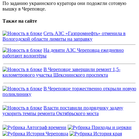
По заданию украинского куратора они подожгли сотовую
вышку в Череповце.
Также на сайте
Сеть АЗС «Газпромнефть» отменила в
Вологодской области лимиты на заправку
На девяти АЗС Череповца ежедневно
работают волонтёры
В Череповце завершили ремонт 1,5-
километрового участка Шекснинского проспекта
В Череповце торжественно открыли новую
поликлинику
Власти поставили подрядчику задачу
ускорить темпы ремонта Октябрьского моста