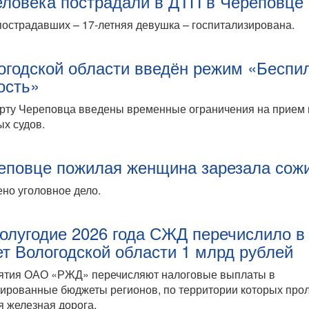
еловека пострадали в ДТП в Череповце
пострадавших – 17-летняя девушка – госпитализирована.
огодской области введён режим «Беспи
ость»
рту Череповца введены временные ограничения на прием 
х судов.
еповце пожилая женщина зарезала сож
но уголовное дело.
полугодие 2026 года СЖД перечислило в
т Вологодской области 1 млрд рублей
ятия ОАО «РЖД» перечисляют налоговые выплаты в
ированные бюджеты регионов, по территории которых прол
 железная дорога.