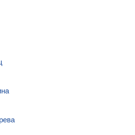
ц
ина
рева