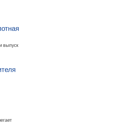
лотная
и выпуск
ителя
егает