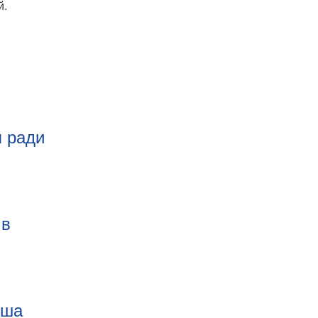
й.
я ради
 в
оша