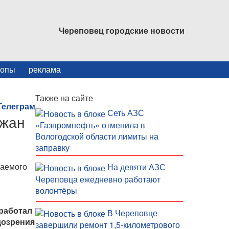
Череповец городские новости
копы
реклама
Также на сайте
Сеть АЗС
ржан
«Газпромнефть» отменила в
Вологодской области лимиты на
заправку
ваемого
На девяти АЗС
Череповца ежедневно работают
волонтёры
оработал
В Череповце
дозрения
завершили ремонт 1,5-километрового