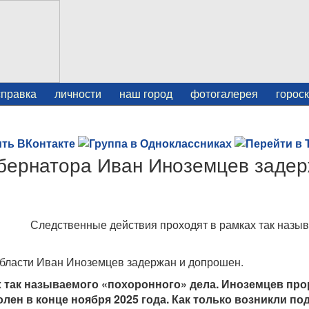
справка
личности
наш город
фотогалерея
горос
бернатора Иван Иноземцев заде
Следственные действия проходят в рамках так назы
бласти Иван Иноземцев задержан и допрошен.
 так называемого «похоронного» дела. Иноземцев пр
олен в конце ноября 2025 года. Как только возникли по