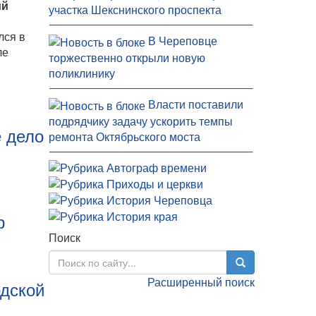
ий
участка Шекснинского проспекта
лся в
В Череповце
ле
торжественно открыли новую
поликлинику
Власти поставили
подрядчику задачу ускорить темпы
е дело
ремонта Октябрьского моста
р
Поиск
Расширенный поиск
одской