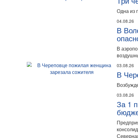
Три ч
Одна из 
04.08.26
В Вол
опасн
В аэропо
воздушны
03.08.26
В Чер
Возбужде
03.08.26
За 1 
бюдже
Предпри
консолид
Северная