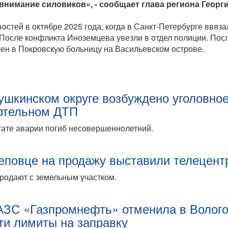
внимание силовиков», - сообщает глава региона Георг
стей в октябре 2025 года, когда в Санкт-Петербурге ввяза
. После конфликта Иноземцева увезли в отдел полиции. Пос
н в Покровскую больницу на Васильевском острове.
ушкинском округе возбуждено уголовно
ртельном ДТП
тате аварии погиб несовершеннолетний.
еповце на продажу выставили телецент
родают с земельным участком.
АЗС «Газпромнефть» отменила в Волог
ти лимиты на заправку