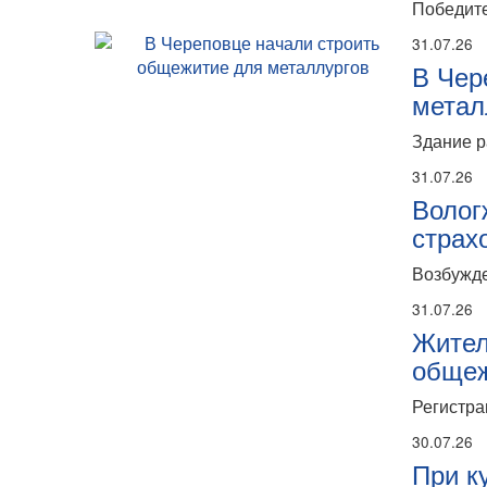
Победите
31.07.26
В Чер
метал
Здание р
31.07.26
Волог
страх
Возбужде
31.07.26
Жител
общеж
Регистра
30.07.26
При к