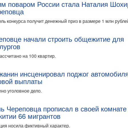
м поваром России стала Наталия Шохи
реповца
ль конкурса получит денежный приз в размере 1 млн рубле
еповце начали строить общежитие для
лургов
ассчитано на 100 квартир.
жанин инсценировал поджог автомобил
овой выплаты
но уголовное дело.
ь Череповца прописал в своей комнате
итии 66 мигрантов
ция носила фиктивный характер.