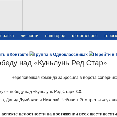
справка
личности
наш город
фотогалерея
горос
беду над «Куньлунь Ред Стар»
Череповецкая команда забросила в ворота соперник
ую» победу над «Куньлунь Ред Стар» 3:0.
в, Давид Думбадзе и Николай Чебыкин. Это третья «сухая
в аспекте целостности на протяжении всех шестидесяти