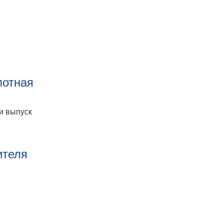
лотная
и выпуск
ителя