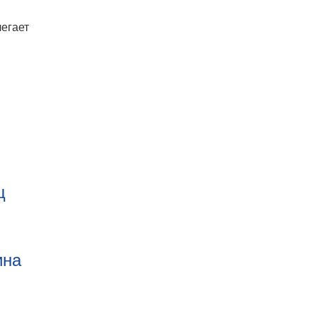
егает
ц
ина