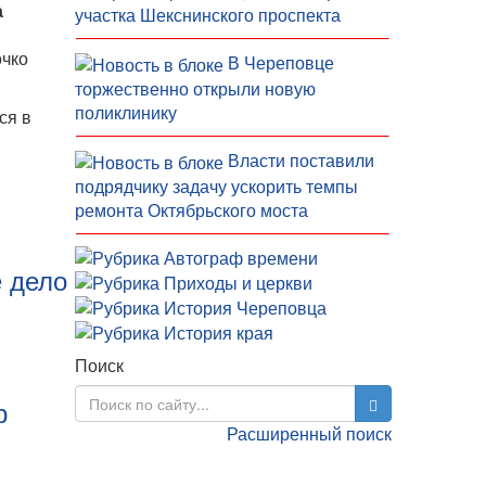
а
участка Шекснинского проспекта
очко
В Череповце
торжественно открыли новую
поликлинику
ся в
Власти поставили
подрядчику задачу ускорить темпы
ремонта Октябрьского моста
е дело
Поиск
р
Расширенный поиск