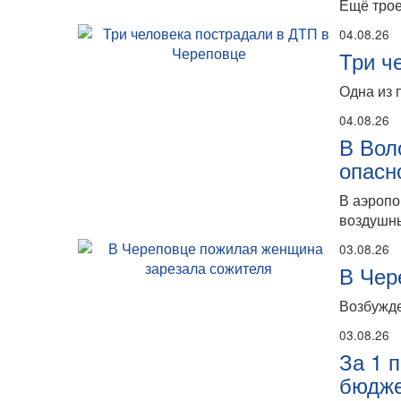
Ещё трое
04.08.26
Три ч
Одна из 
04.08.26
В Вол
опасн
В аэропо
воздушны
03.08.26
В Чер
Возбужде
03.08.26
За 1 
бюдже