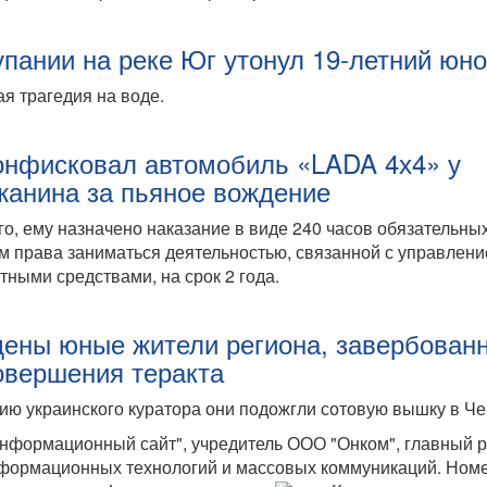
упании на реке Юг утонул 19-летний юн
я трагедия на воде.
онфисковал автомобиль «LADA 4х4» у
жанина за пьяное вождение
го, ему назначено наказание в виде 240 часов обязательных
 права заниматься деятельностью, связанной с управлен
тными средствами, на срок 2 года.
ены юные жители региона, завербован
овершения теракта
ию украинского куратора они подожгли сотовую вышку в Ч
формационный сайт", учредитель ООО "Онком", главный р
формационных технологий и массовых коммуникаций. Номер