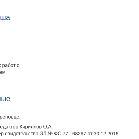
оша
 работ с
ием
ные
ереповце.
едактор Кириллов О.А.
 свидетельства ЭЛ № ФС 77 - 68297 от 30.12.2016.