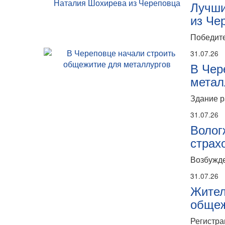
Лучши
из Че
Победите
31.07.26
В Чер
метал
Здание р
31.07.26
Волог
страх
Возбужде
31.07.26
Жител
общеж
Регистра