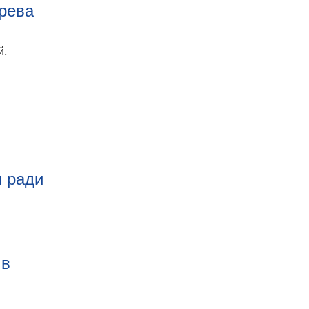
рева
й.
я ради
 в