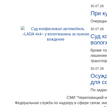
30.07.26
При к
Очередна
30.07.26
Суд к
волог
Кроме то
лишением
транспор
30.07.26
Осужд
для с
По задан
СМИ "Череповецкий ин
Федеральная служба по надзору в сфере связи, ин