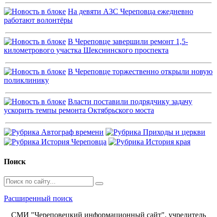
На девяти АЗС Череповца ежедневно
работают волонтёры
В Череповце завершили ремонт 1,5-
километрового участка Шекснинского проспекта
В Череповце торжественно открыли новую
поликлинику
Власти поставили подрядчику задачу
ускорить темпы ремонта Октябрьского моста
Поиск
Расширенный поиск
СМИ "Череповецкий информационный сайт", учредитель