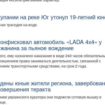
купании на реке Юг утонул 19-летний ю
ая трагедия на воде.
конфисковал автомобиль «LADA 4х4» у
гжанина за пьяное вождение
ого, ему назначено наказание в виде 240 часов обязательн
 лишением права заниматься деятельностью, связанной с
нием транспортными средствами, на срок 2 года.
дены юные жители региона, завербова
совершения теракта
нию украинского куратора они подожгли сотовую вышку в
вце.