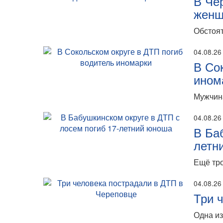
В Че
женщ
Обстоят
04.08.26
В Со
ином
Мужчина
04.08.26
В Ба
летн
Ещё тро
04.08.26
Три 
Одна из