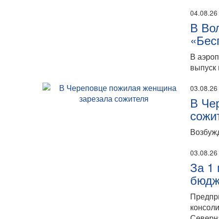
04.08.26
В Во
«Бес
В аэро
выпуск 
03.08.26
В Че
сожи
Возбужд
03.08.26
За 1
бюдж
Предпр
консоли
Северн