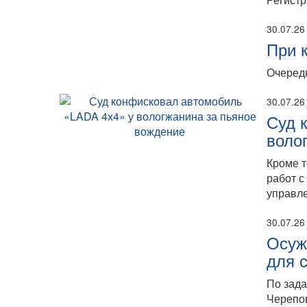
30.07.26
При 
Очередн
30.07.26
Суд 
воло
Кроме т
работ с
управле
30.07.26
Осуж
для 
По зада
Черепо