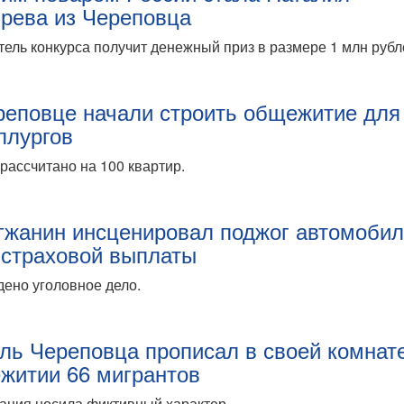
рева из Череповца
ель конкурса получит денежный приз в размере 1 млн рубл
реповце начали строить общежитие для
ллургов
рассчитано на 100 квартир.
гжанин инсценировал поджог автомоби
 страховой выплаты
ено уголовное дело.
ль Череповца прописал в своей комнат
житии 66 мигрантов
ация носила фиктивный характер.