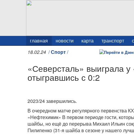
главная
новости
карта
транспорт
18.02.24
/
Спорт
/
«Северсталь» выиграла у
отыгравшись с 0:2
2023/24 завершились.
В очередном матче регулярного первенства К
«Нефтехимик» В первом периоде гости, которы
шайбы, но ещё до перерыва Михаил Ильин сокр
Пилипенко (31-я шайба в сезоне у нашего лучш