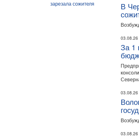
В Че
сожи
Возбужд
03.08.26
За 1
бюдж
Предпр
консоли
Северн
03.08.26
Воло
госу
Возбужд
03.08.26