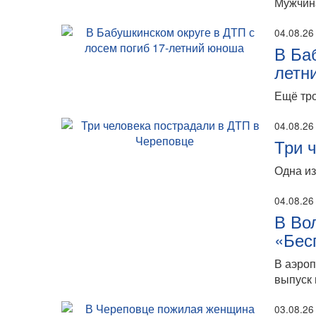
Мужчина
04.08.26
В Ба
летн
Ещё тро
04.08.26
Три 
Одна из
04.08.26
В Во
«Бес
В аэро
выпуск 
03.08.26