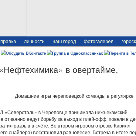
справка
личности
наш город
фотогалерея
горос
 «Нефтехимика» в овертайме,
Домашние игры череповецкой команды в регулярке
ХЛ «Северсталь» в Череповце принимала нижнекамский
е отчаянно ведут борьбу за выход в плей-офф, повели в дв
атил разрыв в счёте. Во втором игровом отрезке Кирилл
его снайпера) восстановил равновесие. Встреча в итоге п