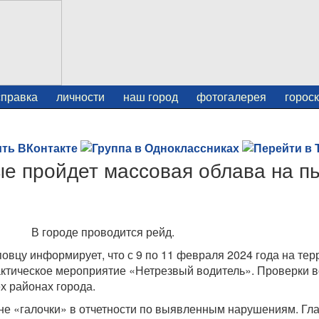
справка
личности
наш город
фотогалерея
горос
ые пройдет массовая облава на п
В городе проводится рейд.
вцу информирует, что с 9 по 11 февраля 2024 года на тер
актическое мероприятие «Нетрезвый водитель». Проверки 
х районах города.
 не «галочки» в отчетности по выявленным нарушениям. Гл