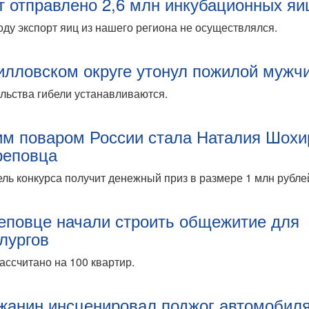
т отправлено 2,6 млн инкубационных яи
оду экспорт яиц из нашего региона не осуществлялся.
илловском округе утонул пожилой мужч
льства гибели устанавливаются.
м поваром России стала Наталия Шохи
реповца
ль конкурса получит денежный приз в размере 1 млн рубле
еповце начали строить общежитие для
лургов
ассчитано на 100 квартир.
жанин инсценировал поджог автомобил