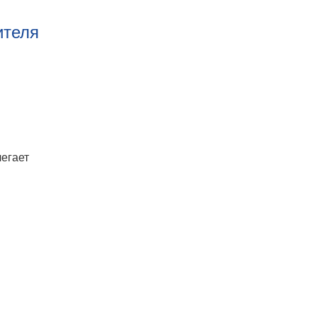
ителя
егает