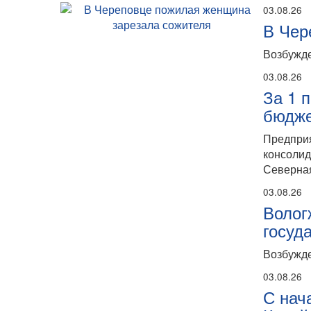
03.08.26
В Чер
Возбужде
03.08.26
За 1 
бюдже
Предпри
консолид
Северная
03.08.26
Волог
госуд
Возбужде
03.08.26
С нач