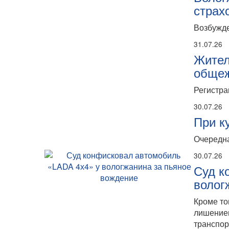
страх
Возбужде
31.07.26
Жител
общеж
Регистра
30.07.26
При к
Очередна
30.07.26
Суд к
волог
Кроме то
лишением
транспор