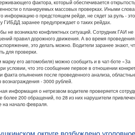
сдерживающего фактора, который обеспечивается открытост
нности о планируемых массовых проверках. Иными слова
го информацию о предстоящем рейде, не сядет за руль - эт
у ГИБДД заранее предупреждает о таких рейдах.
обы не возникало конфликтных ситуаций. Сотрудник ГАИ не
ушений правил дорожного движения. А во время проведения
споряжение, это делать можно. Водители заранее знают, чт
ть для проверки.
и марку его автомобиля) можно сообщить и в чат-боте «За
ри условии, что это сообщение первое в отношении конкре
и факта опьянения после проведенного анализа, областны
 вознаграждения - 3000 рублей.
нная информация о нетрезвом водителе проверяется сотру
 более 200 обращений, по 28 из них нарушители привлече
е на начало февраля.
ушкинском округе возбуждено уголовно