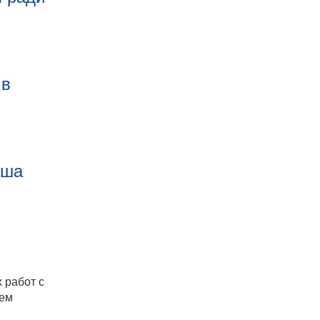
 в
оша
 работ с
ием