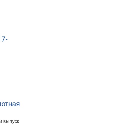
17-
лотная
и выпуск