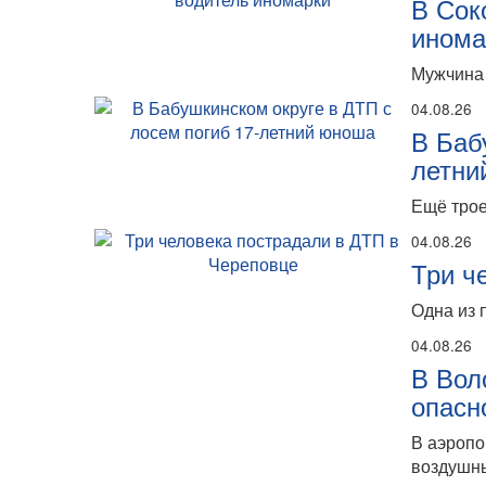
В Сок
инома
Мужчина 
04.08.26
В Баб
летни
Ещё трое
04.08.26
Три ч
Одна из 
04.08.26
В Вол
опасн
В аэропо
воздушны