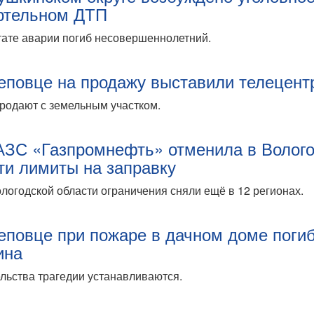
ртельном ДТП
тате аварии погиб несовершеннолетний.
еповце на продажу выставили телецент
родают с земельным участком.
АЗС «Газпромнефть» отменила в Волог
ти лимиты на заправку
логодской области ограничения сняли ещё в 12 регионах.
еповце при пожаре в дачном доме поги
ина
льства трагедии устанавливаются.