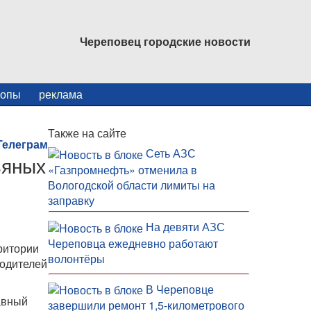
Череповец городские новости
копы
реклама
Также на сайте
Сеть АЗС
ьяных
«Газпромнефть» отменила в
Вологодской области лимиты на
заправку
На девяти АЗС
Череповца ежедневно работают
ритории
волонтёры
водителей
В Череповце
авный
завершили ремонт 1,5-километрового