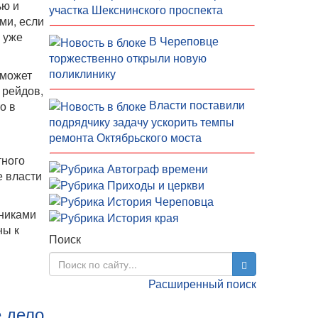
ью и
участка Шекснинского проспекта
ми, если
о уже
В Череповце
торжественно открыли новую
поликлинику
 может
 рейдов,
Власти поставили
о в
подрядчику задачу ускорить темпы
ремонта Октябрьского моста
тного
е власти
дниками
ны к
Поиск
Расширенный поиск
е дело