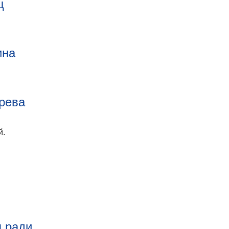
ц
ина
рева
й.
я ради