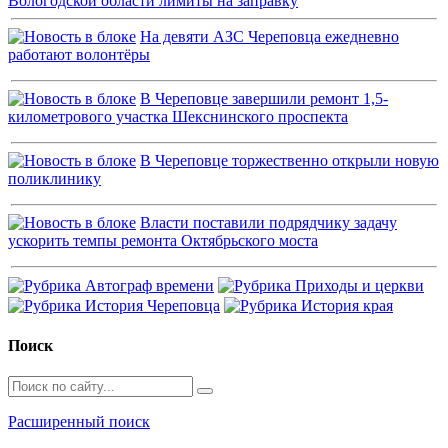
Вологодской области лимиты на заправку
На девяти АЗС Череповца ежедневно
работают волонтёры
В Череповце завершили ремонт 1,5-
километрового участка Шекснинского проспекта
В Череповце торжественно открыли новую
поликлинику
Власти поставили подрядчику задачу
ускорить темпы ремонта Октябрьского моста
Поиск
Расширенный поиск