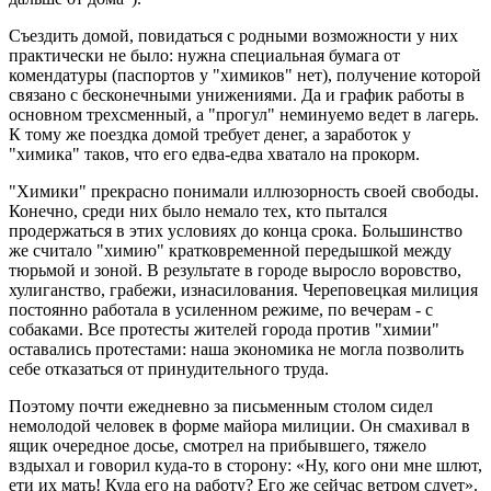
Съездить домой, повидаться с родными возможности у них
практически не было: нужна специальная бумага от
комендатуры (паспортов у "химиков" нет), получение которой
связано с бесконечными унижениями. Да и график работы в
основном трехсменный, а "прогул" неминуемо ведет в лагерь.
К тому же поездка домой требует денег, а заработок у
"химика" таков, что его едва-едва хватало на прокорм.
"Химики" прекрасно понимали иллюзорность своей свободы.
Конечно, среди них было немало тех, кто пытался
продержаться в этих условиях до конца срока. Большинство
же считало "химию" кратковременной передышкой между
тюрьмой и зоной. В результате в городе выросло воровство,
хулиганство, грабежи, изнасилования. Череповецкая милиция
постоянно работала в усиленном режиме, по вечерам - с
собаками. Все протесты жителей города против "химии"
оставались протестами: наша экономика не могла позволить
себе отказаться от принудительного труда.
Поэтому почти ежедневно за письменным столом сидел
немолодой человек в форме майора милиции. Он смахивал в
ящик очередное досье, смотрел на прибывшего, тяжело
вздыхал и говорил куда-то в сторону: «Ну, кого они мне шлют,
ети их мать! Куда его на работу? Его же сейчас ветром сдует».