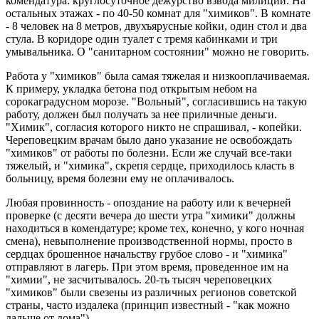
комендатура: круглосуточное дежурство взвода милиции. На
остальных этажах - по 40-50 комнат для "химиков". В комнате
- 8 человек на 8 метров, двухъярусные койки, один стол и два
стула. В коридоре один туалет с тремя кабинками и три
умывальника. О "санитарном состоянии" можно не говорить.
Работа у "химиков" была самая тяжелая и низкооплачиваемая.
К примеру, укладка бетона под открытым небом на
сорокаградусном морозе. "Вольный", согласившись на такую
работу, должен был получать за нее приличные деньги.
"Химик", согласия которого никто не спрашивал, - копейки.
Череповецким врачам было дано указание не освобождать
"химиков" от работы по болезни. Если же случай все-таки
тяжелый, и "химика", скрепя сердце, приходилось класть в
больницу, время болезни ему не оплачивалось.
Любая провинность - опоздание на работу или к вечерней
проверке (с десяти вечера до шести утра "химики" должны
находиться в комендатуре; кроме тех, конечно, у кого ночная
смена), невыполнение производственной нормы, просто в
сердцах брошенное начальству грубое слово - и "химика"
отправляют в лагерь. При этом время, проведенное им на
"химии", не засчитывалось. 20-ть тысяч череповецких
"химиков" были свезены из различных регионов советской
страны, часто издалека (принцип известный - "как можно
дальше от дома").