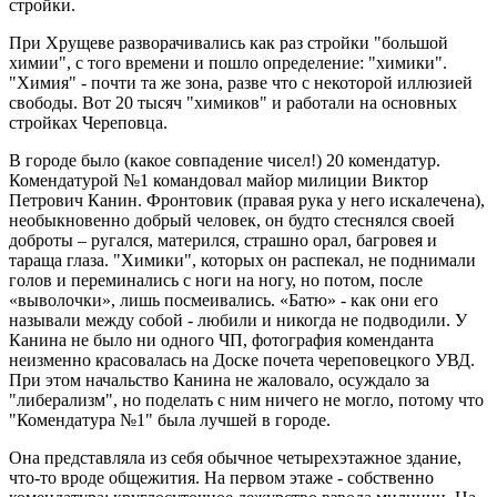
стройки.
При Хрущеве разворачивались как раз стройки "большой
химии", с того времени и пошло определение: "химики".
"Химия" - почти та же зона, разве что с некоторой иллюзией
свободы. Вот 20 тысяч "химиков" и работали на основных
стройках Череповца.
В городе было (какое совпадение чисел!) 20 комендатур.
Комендатурой №1 командовал майор милиции Виктор
Петрович Канин. Фронтовик (правая рука у него искалечена),
необыкновенно добрый человек, он будто стеснялся своей
доброты – ругался, матерился, страшно орал, багровея и
тараща глаза. "Химики", которых он распекал, не поднимали
голов и переминались с ноги на ногу, но потом, после
«выволочки», лишь посмеивались. «Батю» - как они его
называли между собой - любили и никогда не подводили. У
Канина не было ни одного ЧП, фотография коменданта
неизменно красовалась на Доске почета череповецкого УВД.
При этом начальство Канина не жаловало, осуждало за
"либерализм", но поделать с ним ничего не могло, потому что
"Комендатура №1" была лучшей в городе.
Она представляла из себя обычное четырехэтажное здание,
что-то вроде общежития. На первом этаже - собственно